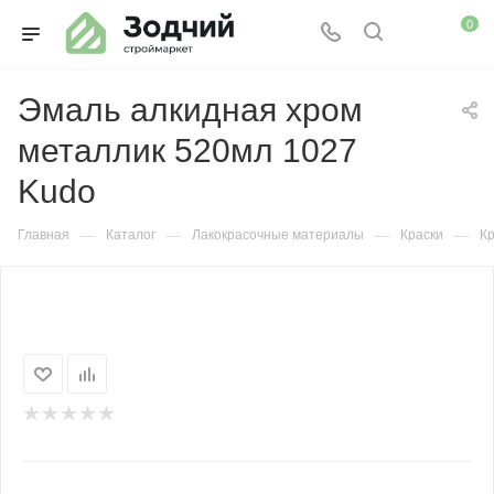
0
Эмаль алкидная хром
металлик 520мл 1027
Kudo
—
—
—
—
Главная
Каталог
Лакокрасочные материалы
Краски
Кр