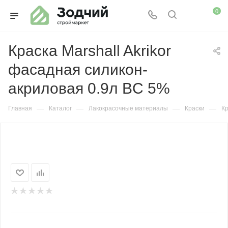
0
Краска Marshall Akrikor
фасадная силикон-
акриловая 0.9л BC 5%
—
—
—
—
Главная
Каталог
Лакокрасочные материалы
Краски
Кр