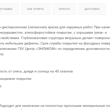
ОТЗЫВЫ
КАК КУПИТЬ
ОПЛАТА
ДОСТАВКА
-дисперсионная (латексная) краска для наружных работ. При нане
окоукрывистое, атмосферостойкое покрытие, с хорошими грязе- и
войствами. Глубокоматовая структура визуально делает поверхно
рыть небольшие дефекты. Срок службы покрытия на фасадных пове
 заключению ГБУ Центр «ЭНЛАКОМ» по определению долговечности
я).
сть от снега, дождя и солнца на 40 сезонов
ницаемое покрытие
в
 Подходит для нанесения на полностью просохшие минеральные п