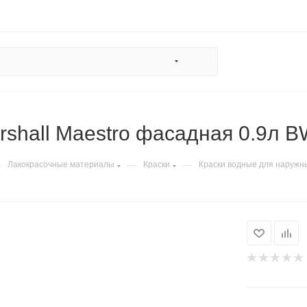
rshall Maestro фасадная 0.9л 
—
—
—
Лакокрасочные материалы
Краски
Краски водные для наружн