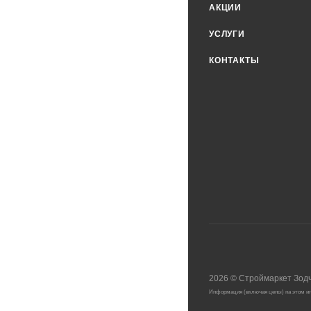
АКЦИИ
УСЛУГИ
КОНТАКТЫ
2026
©
Строймаркет Зод
Информация (включая цены) на этом ин