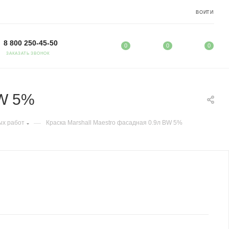
ВОЙТИ
8 800 250-45-50
0
0
0
ЗАКАЗАТЬ ЗВОНОК
BW 5%
—
ых работ
Краска Marshall Maestro фасадная 0.9л BW 5%