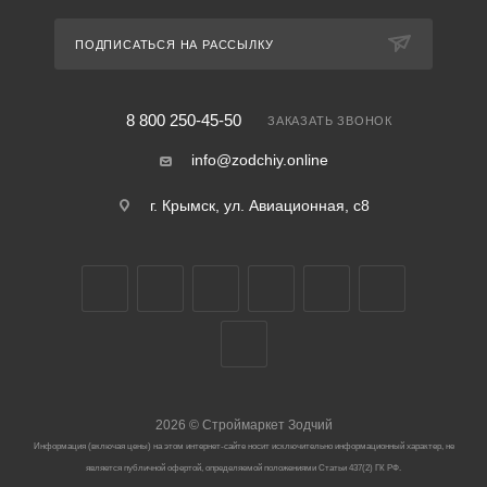
ПОДПИСАТЬСЯ НА РАССЫЛКУ
8 800 250-45-50
ЗАКАЗАТЬ ЗВОНОК
info@zodchiy.online
г. Крымск, ул. Авиационная, с8
2026
©
Строймаркет Зодчий
Информация (включая цены) на этом интернет-сайте носит исключительно информационный характер, не
является публичной офертой, определяемой положениями Статьи 437(2) ГК РФ.