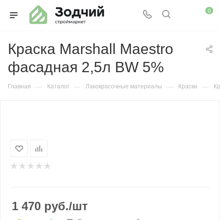
0
Краска Marshall Maestro
фасадная 2,5л BW 5%
—
—
—
—
Главная
Каталог
Лакокрасочные материалы
Краски
Кр
1 470
руб.
/шт