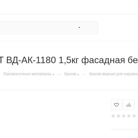
Т ВД-АК-1180 1,5кг фасадная б
—
—
—
Лакокрасочные материалы
Краски
Краски водные для наружн