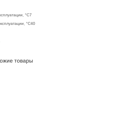
ксплуатации, °С7
ксплуатации, °С40
а
хожие товары