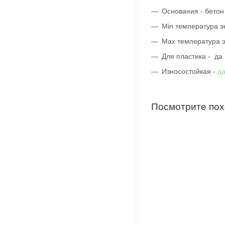
Основания - бетон
Min температура э
Max температура э
Для пластика - да
Износостойкая -
д
Посмотрите по