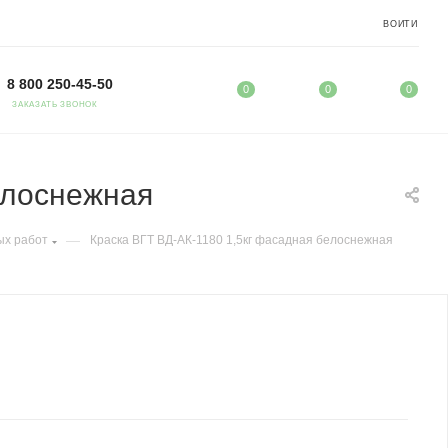
ВОЙТИ
8 800 250-45-50
0
0
0
ЗАКАЗАТЬ ЗВОНОК
елоснежная
—
ых работ
Краска ВГТ ВД-АК-1180 1,5кг фасадная белоснежная