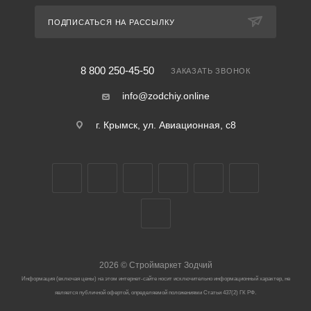
ПОДПИСАТЬСЯ НА РАССЫЛКУ
8 800 250-45-50
ЗАКАЗАТЬ ЗВОНОК
info@zodchiy.online
г. Крымск, ул. Авиационная, с8
2026
©
Строймаркет Зодчий
Информация (включая цены) на этом интернет-сайте носит исключительно информационный характер, не
является публичной офертой, определяемой положениями Статьи 437(2) ГК РФ.