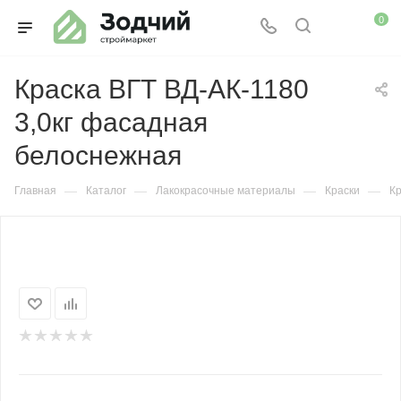
0
Краска ВГТ ВД-АК-1180
3,0кг фасадная
белоснежная
—
—
—
—
Главная
Каталог
Лакокрасочные материалы
Краски
Кр