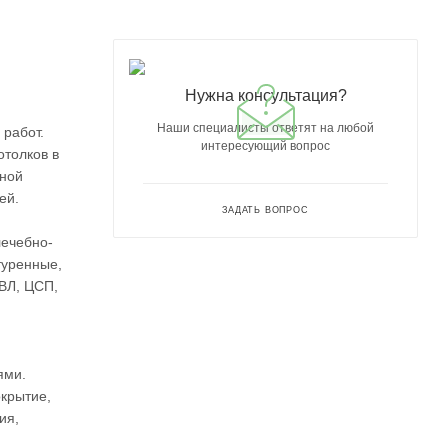
Нужна консультация?
Наши специалисты ответят на любой
 работ.
интересующий вопрос
отолков в
нной
ей.
ЗАДАТЬ ВОПРОС
лечебно-
туренные,
ВЛ, ЦСП,
ями.
окрытие,
ия,