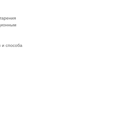
тарения
ационным
и и способа