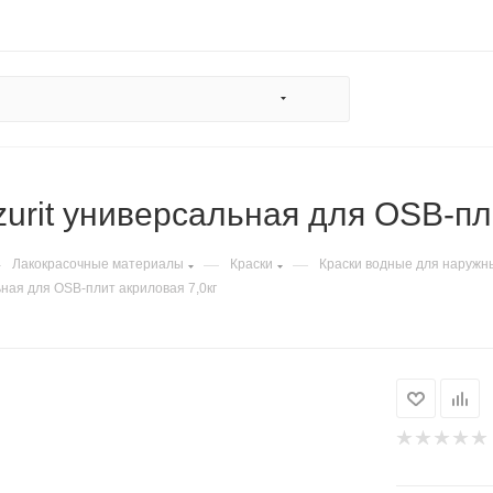
zurit универсальная для OSB-пл
—
—
—
Лакокрасочные материалы
Краски
Краски водные для наружн
ьная для OSB-плит акриловая 7,0кг