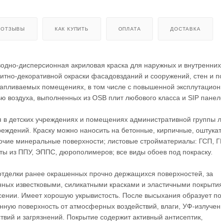
ОТЗЫВЫ
КАК КУПИТЬ
ОПЛАТА
ДОСТАВКА
одно-дисперсионная акриловая краска для наружных и внутренних
тно-декоративной окраски фасадовзданий и сооружений, стен и п
тапливаемых помещениях, в том числе с повышенной эксплутацио
ью воздуха, выполненных из OSB плит любового класса и SIP панел
я в детских учреждениях и помещениях административной группы 
еждений. Краску можно наносить на бетонные, кирпичные, оштука
очие минеральные поверхности; листовые стройматериалы: ГСП, Г
ы из ППУ, ЭППС, дюрополимеров; все виды обоев под покраску.
отделки ранее окрашенных прочно держащихся поверхностей, за
ных известковыми, силикатными красками и эластичными покрыти
сении. Имеет хорошую укрывистость. После высыхания образует п
ую поверхность от атмосферных воздействий, влаги, УФ-излучен
твий и загрязнений. Покрытие содержит активный антисептик,