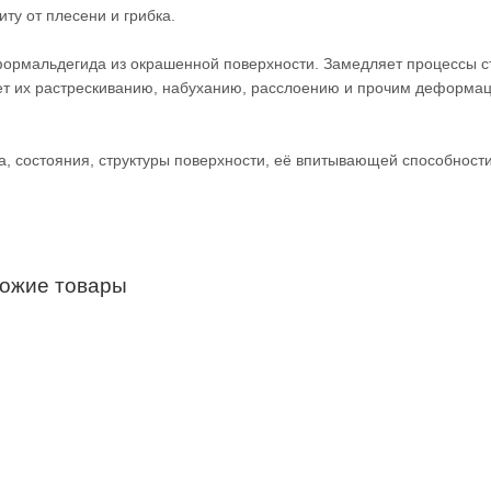
у от плесени и грибка.
ормальдегида из окрашенной поверхности. Замедляет процессы с
ует их растрескиванию, набуханию, расслоению и прочим деформ
па, состояния, структуры поверхности, её впитывающей способност
хожие товары