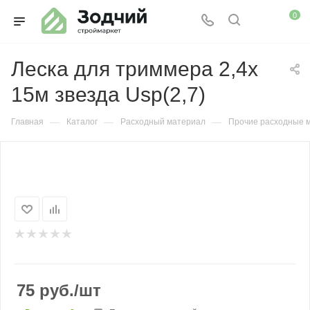
0
Леска для триммера 2,4х
15м звезда Usp(2,7)
—
—
—
Главная
Каталог
Расходный материал
Прочие расходные 
75
руб.
/шт