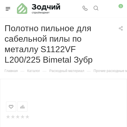
0
Полотно пильное для
сабельной пилы по
металлу S1122VF
L200/225 Bimetal Зубр
—
—
—
Главная
Каталог
Расходный материал
Прочие расходные 