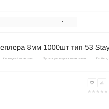
теплера 8мм 1000шт тип-53 Stay
—
—
—
Расходный материал
Прочие расходные материалы
Скобы дл