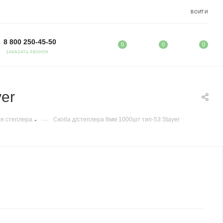
ВОЙТИ
8 800 250-45-50
0
0
0
ЗАКАЗАТЬ ЗВОНОК
er
—
я степлера
Скоба д/степлера 8мм 1000шт тип-53 Stayer