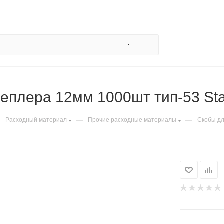
теплера 12мм 1000шт тип-53 St
—
—
—
Расходный материал
Прочие расходные материалы
Скобы дл