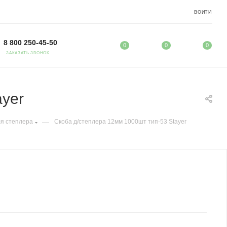
ВОЙТИ
8 800 250-45-50
0
0
0
ЗАКАЗАТЬ ЗВОНОК
ayer
—
я степлера
Скоба д/степлера 12мм 1000шт тип-53 Stayer